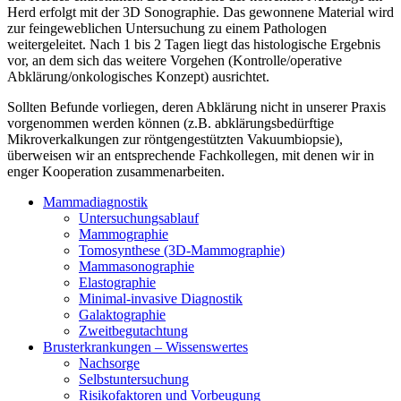
Herd erfolgt mit der 3D Sonographie. Das gewonnene Material wird
zur feingeweblichen Untersuchung zu einem Pathologen
weitergeleitet. Nach 1 bis 2 Tagen liegt das histologische Ergebnis
vor, an dem sich das weitere Vorgehen (Kontrolle/operative
Abklärung/onkologisches Konzept) ausrichtet.
Sollten Befunde vorliegen, deren Abklärung nicht in unserer Praxis
vorgenommen werden können (z.B. abklärungsbedürftige
Mikroverkalkungen zur röntgengestützten Vakuumbiopsie),
überweisen wir an entsprechende Fachkollegen, mit denen wir in
enger Kooperation zusammenarbeiten.
Mammadiagnostik
Untersuchungsablauf
Mammographie
Tomosynthese (3D-Mammographie)
Mammasonographie
Elastographie
Minimal-invasive Diagnostik
Galaktographie
Zweitbegutachtung
Brusterkrankungen – Wissenswertes
Nachsorge
Selbstuntersuchung
Risikofaktoren und Vorbeugung