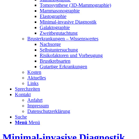
Tomosynthese (3D-Mammographie)
Mammasonographie
Elastographie
Minimal-invasive Diagnostik
Galaktographie
Zweitbegutachtung
Brusterkrankungen – Wissenswertes
Nachsorge
Selbstuntersuchung
Risikofaktoren und Vorbeugung
Brustkrebsarten
Gutartige Erkrankungen
Kosten
Aktuelles
Links
Sprechzeiten
Kontakt
Anfahrt
Impressum
Datenschutzerklärung
Suche
Menü
Menü
Minimal-invasive Diagnostik