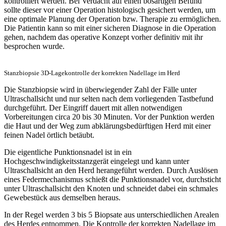
kontrolliert werden. Bei Verdacht auf einen bösartigen Befund
sollte dieser vor einer Operation histologisch gesichert werden, um
eine optimale Planung der Operation bzw. Therapie zu ermöglichen.
Die Patientin kann so mit einer sicheren Diagnose in die Operation
gehen, nachdem das operative Konzept vorher definitiv mit ihr
besprochen wurde.
Stanzbiopsie 3D-Lagekontrolle der korrekten Nadellage im Herd
Die Stanzbiopsie wird in überwiegender Zahl der Fälle unter
Ultraschallsicht und nur selten nach dem vorliegenden Tastbefund
durchgeführt. Der Eingriff dauert mit allen notwendigen
Vorbereitungen circa 20 bis 30 Minuten. Vor der Punktion werden
die Haut und der Weg zum abklärungsbedürftigen Herd mit einer
feinen Nadel örtlich betäubt.
Die eigentliche Punktionsnadel ist in ein
Hochgeschwindigkeitsstanzgerät eingelegt und kann unter
Ultraschallsicht an den Herd herangeführt werden. Durch Auslösen
eines Federmechanismus schießt die Punktionsnadel vor, durchsticht
unter Ultraschallsicht den Knoten und schneidet dabei ein schmales
Gewebestück aus demselben heraus.
In der Regel werden 3 bis 5 Biopsate aus unterschiedlichen Arealen
des Herdes entnommen. Die Kontrolle der korrekten Nadellage im